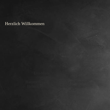
Herzlich Willkommen
Adresse
Eva-Marie Mölgen-Ploenes
und Roman Ploenes
Hammerweg 26 I 51375 Leverkusen
Helmut.Ploenes-Nachlass(at)web.de