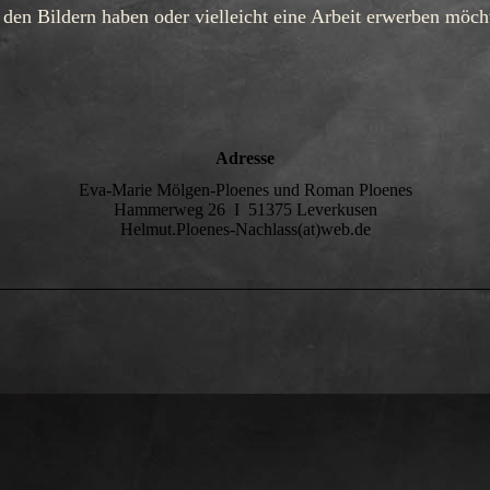
 den Bildern haben oder vielleicht eine Arbeit erwerben möch
Adresse
Eva-Marie Mölgen-Ploenes und Roman Ploenes
Hammerweg 26 I 51375 Leverkusen
Helmut.Ploenes-Nachlass(at)web.de